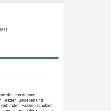
pen
gane sind von dünnen
n Faszien, umgeben und
r verbunden. Faszien schützen
en und sorgen dafür, dass sich