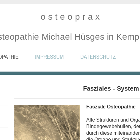
o s t e o p r a x
teopathie Michael Hüsges in Kem
OPATHIE
IMPRESSUM
DATENSCHUTZ
Fasziales - System
Fasziale Osteopathie
Alle Strukturen und Or
Bindegewebehüllen, de
durch diese miteinande
die Organe und Struktur